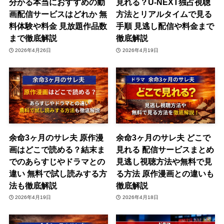
分かる本当におすすめの動
見れる？U-NEXT独占視聴
画配信サービスはどれか 無
方法とリアルタイムで見る
料体験や料金 見放題作品数
手順 見逃し配信や料金まで
まで徹底解説
徹底解説
2026年4月26日
2026年4月19日
余命3ヶ月のサレ夫 原作漫
余命3ヶ月のサレ夫 どこで
画はどこで読める？結末ま
見れる 配信サービスまとめ
でのあらすじやドラマとの
見逃し視聴方法や無料で見
違い 無料で試し読みする方
る方法 原作漫画との違いも
法も徹底解説
徹底解説
2026年4月19日
2026年4月18日