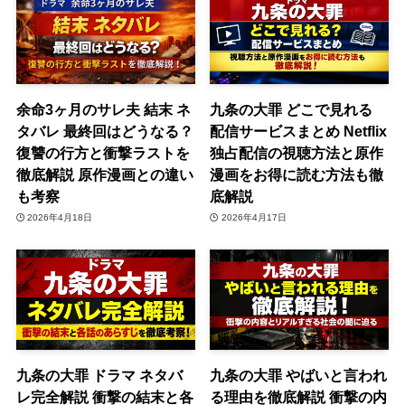
余命3ヶ月のサレ夫 結末 ネ
九条の大罪 どこで見れる
タバレ 最終回はどうなる？
配信サービスまとめ Netflix
復讐の行方と衝撃ラストを
独占配信の視聴方法と原作
徹底解説 原作漫画との違い
漫画をお得に読む方法も徹
も考察
底解説
2026年4月18日
2026年4月17日
九条の大罪 ドラマ ネタバ
九条の大罪 やばいと言われ
レ完全解説 衝撃の結末と各
る理由を徹底解説 衝撃の内